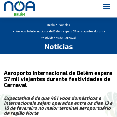
Alter
Início
Notícias
Aeroporto Internacional de Belém espera 57 mil viajantes durante
festividades de Carnaval
Notícias
Aeroporto Internacional de Belém espera
57 mil viajantes durante festividades de
Carnaval
Expectativa é de que 461 voos domésticos e
internacionais sejam operados entre os dias 13 e
18 de fevereiro no maior terminal aeroportuário
da região Norte