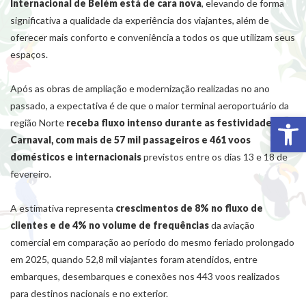
Internacional de Belém está de cara nova
, elevando de forma
significativa a qualidade da experiência dos viajantes, além de
oferecer mais conforto e conveniência a todos os que utilizam seus
espaços.
Após as obras de ampliação e modernização realizadas no ano
passado, a expectativa é de que o maior terminal aeroportuário da
Abr
região Norte
receba fluxo intenso durante as festividades de
Carnaval, com mais de 57 mil passageiros e 461 voos
domésticos e internacionais
previstos entre os dias 13 e 18 de
fevereiro.
A estimativa representa
crescimentos de 8% no fluxo de
clientes e de 4% no volume de frequências
da aviação
comercial em comparação ao período do mesmo feriado prolongado
em 2025, quando 52,8 mil viajantes foram atendidos, entre
embarques, desembarques e conexões nos 443 voos realizados
para destinos nacionais e no exterior.