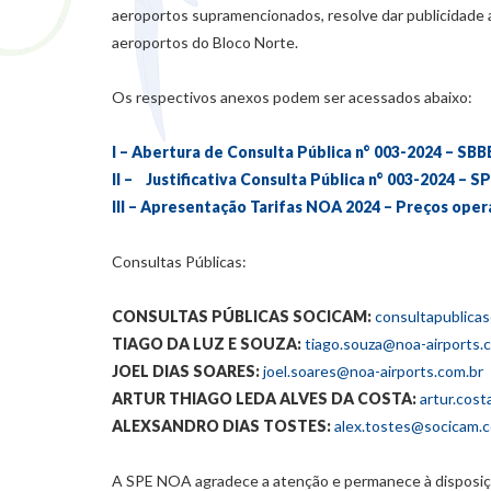
aeroportos supramencionados, resolve dar publicidade a
aeroportos do Bloco Norte.
Os respectivos anexos podem ser acessados abaixo:
I –
Abertura de Consulta Pública n° 003-2024 – SB
II –
Justificativa Consulta Pública n° 003-2024 – 
III –
Apresentação Tarifas NOA 2024 – Preços oper
Consultas Públicas:
CONSULTAS PÚBLICAS SOCICAM:
consultapublica
TIAGO DA LUZ E SOUZA:
tiago.souza@noa-airports.
JOEL DIAS SOARES:
joel.soares@noa-airports.com.br
ARTUR THIAGO LEDA ALVES DA COSTA:
artur.cos
ALEXSANDRO DIAS TOSTES:
alex.tostes@socicam.c
A SPE NOA agradece a atenção e permanece à disposiçã