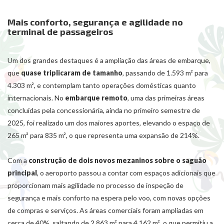
Mais conforto, segurança e agilidade no
terminal de passageiros
Um dos grandes destaques é a ampliação das áreas de embarque,
que
quase triplicaram de tamanho
, passando de 1.593 m² para
4.303 m², e contemplam tanto operações domésticas quanto
internacionais. No
embarque remoto
, uma das primeiras áreas
concluídas pela concessionária, ainda no primeiro semestre de
2025, foi realizado um dos maiores aportes, elevando o espaço de
265 m² para 835 m², o que representa uma expansão de 214%.
Com a
construção de dois novos mezaninos sobre o saguão
principal
, o aeroporto passou a contar com espaços adicionais que
proporcionam mais agilidade no processo de inspeção de
segurança e mais conforto na espera pelo voo, com novas opções
de compras e serviços. As áreas comerciais foram ampliadas em
cerca de 40%, saltando de 2.863 m² para 4.162 m², o que permitiu a