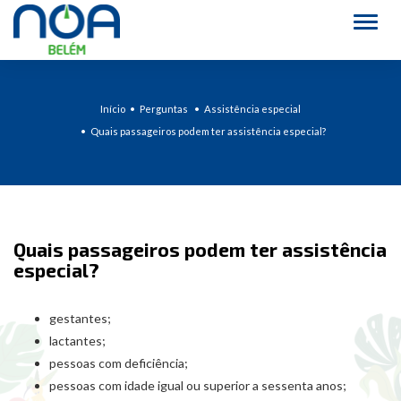
Alter
Início
Perguntas
Assistência especial
Quais passageiros podem ter assistência especial?
Quais passageiros podem ter assistência
especial?
gestantes;
lactantes;
pessoas com deficiência;
pessoas com idade igual ou superior a sessenta anos;